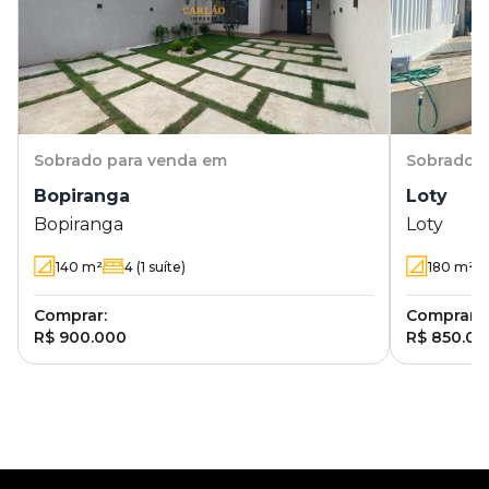
Sobrado
para venda em
Sobrado
p
Bopiranga
Loty
Bopiranga
Loty
140
m²
4
(1 suíte)
180
m²
Comprar:
Comprar:
R$ 900.000
R$ 850.00