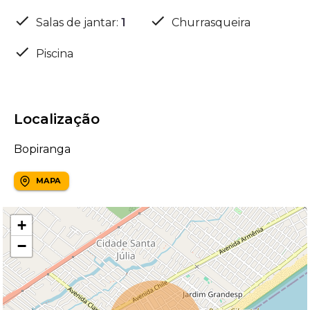
Salas de jantar
:
1
Churrasqueira
Piscina
Localização
Bopiranga
MAPA
+
−