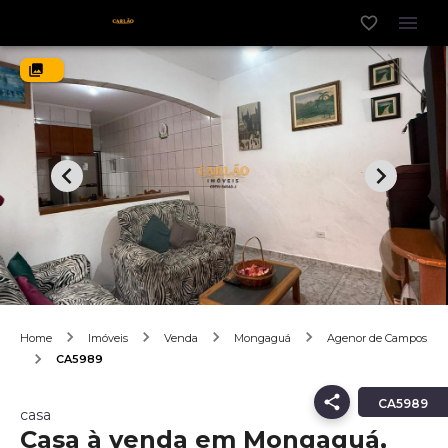
Home
Imóveis
Venda
Mongaguá
Agenor de Campos
CA5989
CA5989
casa
Casa à venda em Mongaguá,