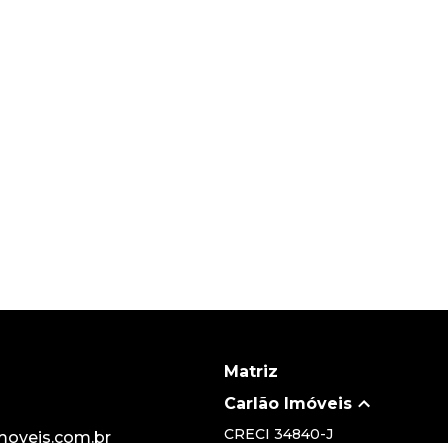
Matriz
Carlão Imóveis
CRECI
34840-J
oveis.com.br