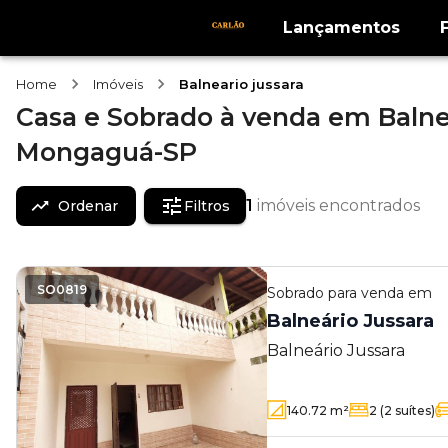
Lançamentos
Home
Imóveis
Balneario jussara
Casa e Sobrado
à venda
em
Balne
Mongaguá-SP
1
imóveis encontrados
Ordenar
Filtros
SO0819
Sobrado
para venda em
Balneário Jussara
Balneário Jussara
140.72
m²
2
(2 suítes)