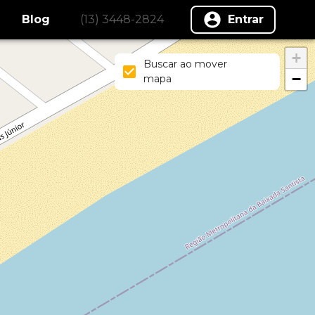
Blog
(13) 3448-2824
Entrar
+
Buscar ao mover
−
mapa