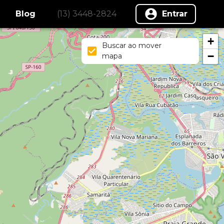
Blog
(13) 3448-2824
Entrar
+
Buscar ao mover
−
mapa