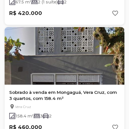
67.5 m²
2 (1 suíte)
2
R$ 420.000
Sobrado à venda em Mongaguá, Vera Cruz, com
3 quartos, com 158.4 m²
Vera Cruz
158.4 m²
3
2
R$ 460.000