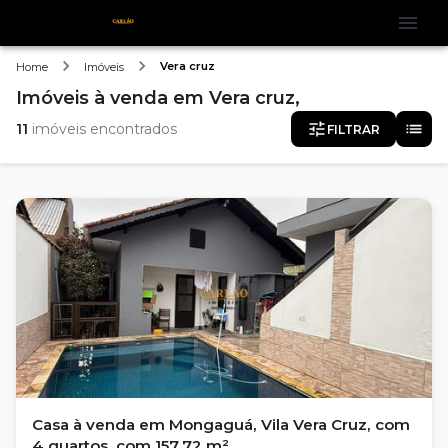
Vera cruz
Home
Imóveis
Imóveis
à venda
em
Vera cruz,
11
imóveis encontrados
FILTRAR
Casa à venda em Mongaguá, Vila Vera Cruz, com
4 quartos, com 157.72 m²