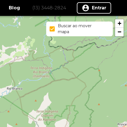
Blog
(13) 3448-2824
Entrar
+
Buscar ao mover
−
mapa