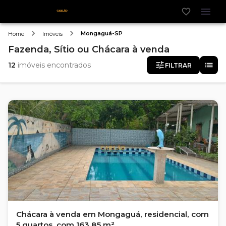
Mongaguá-SP
Home
Imóveis
Fazenda, Sítio ou Chácara
à venda
12
imóveis encontrados
FILTRAR
Chácara à venda em Mongaguá, residencial, com
5 quartos, com 163.85 m²