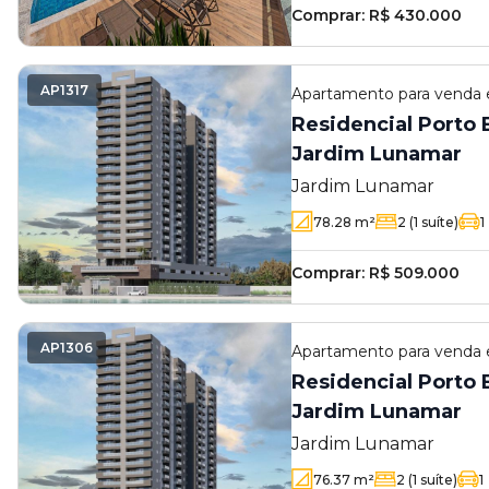
Comprar:
R$ 430.000
AP1317
Apartamento
para venda
Residencial Porto B
Jardim Lunamar
Jardim Lunamar
78.28
m²
2
(1 suíte)
1
Comprar:
R$ 509.000
AP1306
Apartamento
para venda
Residencial Porto B
Jardim Lunamar
Jardim Lunamar
76.37
m²
2
(1 suíte)
1