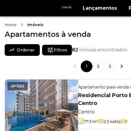
Lançamentos
Home
Imóveis
Apartamentos
à venda
82
imóveis encontrados
Ordenar
Filtros
1
2
3
AP1563
Apartamento
para venda
Residencial Porto B
Centro
Centro
77.3
m²
2
(1 suíte)
1