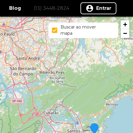
Blog
(13) 3448-2824
Entrar
+
Buscar ao mover
−
mapa