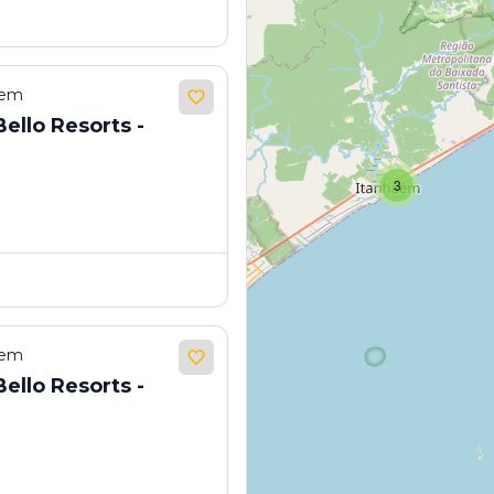
 em
ello Resorts -
3
 em
ello Resorts -