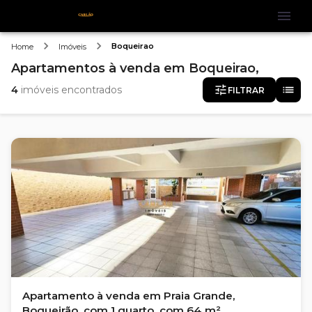
Boqueirao
Home
Imóveis
Apartamentos
à venda
em
Boqueirao,
4
imóveis encontrados
FILTRAR
Apartamento à venda em Praia Grande,
Boqueirão, com 1 quarto, com 64 m²